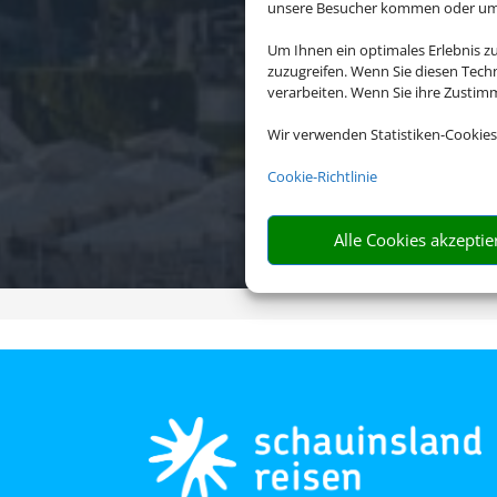
unsere Besucher kommen oder um u
Um Ihnen ein optimales Erlebnis z
zuzugreifen. Wenn Sie diesen Tech
verarbeiten. Wenn Sie ihre Zusti
7 Näc
Wir verwenden Statistiken-Cookies
Cookie-Richtlinie
Alle Cookies akzeptie