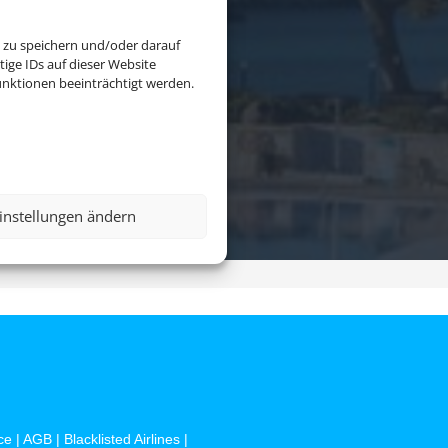
 zu speichern und/oder darauf
ige IDs auf dieser Website
nktionen beeinträchtigt werden.
Flug &
S
instellungen ändern
ce
|
AGB
|
Blacklisted Airlines
|