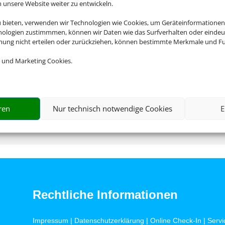
nsere Website weiter zu entwickeln.
u bieten, verwenden wir Technologien wie Cookies, um Geräteinformationen
nologien zustimmmen, können wir Daten wie das Surfverhalten oder eindeut
mmung nicht erteilen oder zurückziehen, können bestimmte Merkmale und Fu
hte im Doppelzimmer, HP+ Inkl. 
 und Marketing Cookies.
Transfer z.B. ab 29.09.26 ab DU
ren
Nur technisch notwendige Cookies
E
Rechtliche Informationen
Impressum
|
Datenschutzerklärung
|
Online Check-In
|
Servi