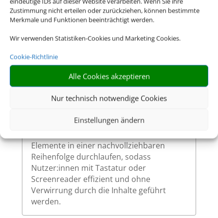
eindeutige IDs auf dieser Website verarbeiten. Wenn Sie ihre
wenn sie per Tastatur ausgewählt werden.
Zustimmung nicht erteilen oder zurückziehen, können bestimmte
So ermöglichen wir eine vollständige
Merkmale und Funktionen beeinträchtigt werden.
Bedienung auch ohne Maus.
Wir verwenden Statistiken-Cookies und Marketing Cookies.
Cookie-Richtlinie
Sinnvolle Fokusreihenfolge bei
Alle Cookies akzeptieren
Tastaturnutzung
Nur technisch notwendige Cookies
Die Fokusreihenfolge auf unserer Website
ist logisch und entspricht dem visuellen
Einstellungen ändern
Aufbau der Seite. Beim Navigieren mit der
Tabulatortaste werden interaktive
Elemente in einer nachvollziehbaren
Reihenfolge durchlaufen, sodass
Nutzer:innen mit Tastatur oder
Screenreader effizient und ohne
Verwirrung durch die Inhalte geführt
werden.