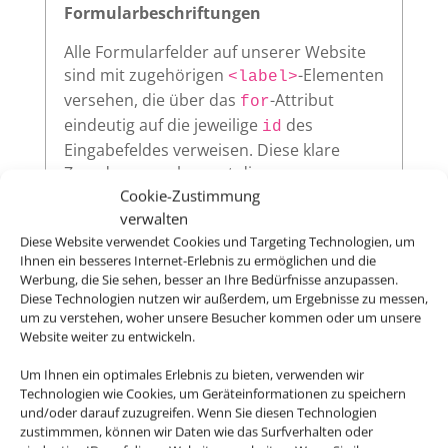
Formularbeschriftungen
Alle Formularfelder auf unserer Website
sind mit zugehörigen
-Elementen
<label>
versehen, die über das
-Attribut
for
eindeutig auf die jeweilige
des
id
Eingabefeldes verweisen. Diese klare
Zuordnung verbessert die
Nutzerfreundlichkeit und sorgt dafür,
Cookie-Zustimmung
dass assistive Technologien wie
verwalten
Screenreader die Beschriftungen korrekt
Diese Website verwendet Cookies und Targeting Technologien, um
Ihnen ein besseres Internet-Erlebnis zu ermöglichen und die
vorlesen.
Werbung, die Sie sehen, besser an Ihre Bedürfnisse anzupassen.
Diese Technologien nutzen wir außerdem, um Ergebnisse zu messen,
um zu verstehen, woher unsere Besucher kommen oder um unsere
Website weiter zu entwickeln.
Sichtbarer Fokus
Um Ihnen ein optimales Erlebnis zu bieten, verwenden wir
Alle interaktiven Elemente auf unserer
Technologien wie Cookies, um Geräteinformationen zu speichern
Website – wie Links, Buttons oder
und/oder darauf zuzugreifen. Wenn Sie diesen Technologien
zustimmmen, können wir Daten wie das Surfverhalten oder
Formularfelder – zeigen klar sichtbar an,